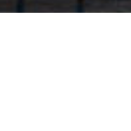
Evoluăm continuu pentru că
noi suntem Remat Brașov
Astăzi, suntem cea mai
mare companie cu
capital integral