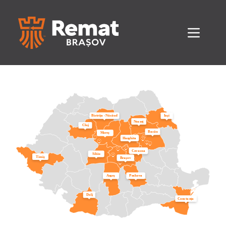
Bi
s
trița
-
N
ăsăud
I
ași
N
ea
m
ț
Cluj
Bacău
M
u
r
eș
H
a
r
ghita
C
o
v
asna
Sibiu
Timiș
B
r
aș
o
v
A
r
g
eș
P
r
ah
o
v
a
Dolj
Con
s
ta
n
ța